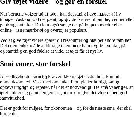
Giv tøjet videre – og gør en forskel
Når børnene vokser ud af tøjet, kan det stadig have masser af liv
tilbage. Vask og fold det pænt, og giv det videre til familie, venner eller
genbrugsbutikker. Du kan også sælge det på loppemarkeder eller
online – især mærketøj og overtøj er populært.
Ved at give tøjet videre sparer du ressourcer og hjælper andre familier.
Det er en enkel måde at bidrage til en mere bæredygtig hverdag på –
og samtidig en god følelse at vide, at tøjet får et nyt liv.
Små vaner, stor forskel
At vedligeholde børnetøj kræver ikke meget ekstra tid – kun lidt
opmærksomhed. Vask med omtanke, fjern pletter hurtigt, tør og
opbevar rigtigt, og reparer, når det er nødvendigt. De små vaner gør, at
tøjet holder sig pænt længere, og at du kan give det videre med god
samvittighed.
Det er godt for miljøet, for økonomien – og for de næste små, der skal
bruge det.