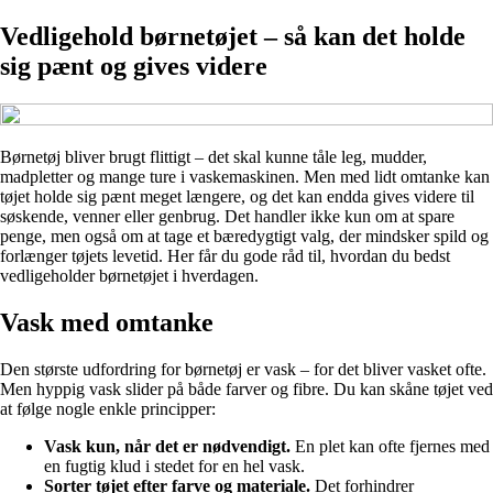
Vedligehold børnetøjet – så kan det holde
sig pænt og gives videre
Børnetøj bliver brugt flittigt – det skal kunne tåle leg, mudder,
madpletter og mange ture i vaskemaskinen. Men med lidt omtanke kan
tøjet holde sig pænt meget længere, og det kan endda gives videre til
søskende, venner eller genbrug. Det handler ikke kun om at spare
penge, men også om at tage et bæredygtigt valg, der mindsker spild og
forlænger tøjets levetid. Her får du gode råd til, hvordan du bedst
vedligeholder børnetøjet i hverdagen.
Vask med omtanke
Den største udfordring for børnetøj er vask – for det bliver vasket ofte.
Men hyppig vask slider på både farver og fibre. Du kan skåne tøjet ved
at følge nogle enkle principper:
Vask kun, når det er nødvendigt.
En plet kan ofte fjernes med
en fugtig klud i stedet for en hel vask.
Sorter tøjet efter farve og materiale.
Det forhindrer