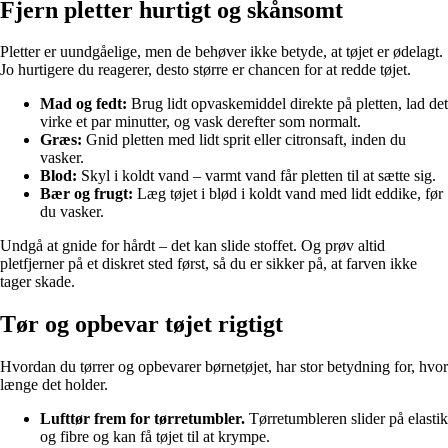
Fjern pletter hurtigt og skånsomt
Pletter er uundgåelige, men de behøver ikke betyde, at tøjet er ødelagt.
Jo hurtigere du reagerer, desto større er chancen for at redde tøjet.
Mad og fedt:
Brug lidt opvaskemiddel direkte på pletten, lad det
virke et par minutter, og vask derefter som normalt.
Græs:
Gnid pletten med lidt sprit eller citronsaft, inden du
vasker.
Blod:
Skyl i koldt vand – varmt vand får pletten til at sætte sig.
Bær og frugt:
Læg tøjet i blød i koldt vand med lidt eddike, før
du vasker.
Undgå at gnide for hårdt – det kan slide stoffet. Og prøv altid
pletfjerner på et diskret sted først, så du er sikker på, at farven ikke
tager skade.
Tør og opbevar tøjet rigtigt
Hvordan du tørrer og opbevarer børnetøjet, har stor betydning for, hvor
længe det holder.
Lufttør frem for tørretumbler.
Tørretumbleren slider på elastik
og fibre og kan få tøjet til at krympe.