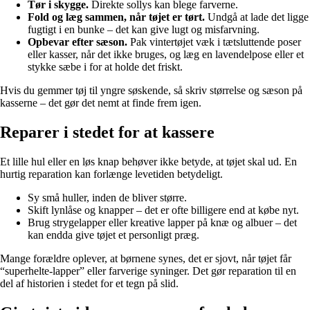
Tør i skygge.
Direkte sollys kan blege farverne.
Fold og læg sammen, når tøjet er tørt.
Undgå at lade det ligge
fugtigt i en bunke – det kan give lugt og misfarvning.
Opbevar efter sæson.
Pak vintertøjet væk i tætsluttende poser
eller kasser, når det ikke bruges, og læg en lavendelpose eller et
stykke sæbe i for at holde det friskt.
Hvis du gemmer tøj til yngre søskende, så skriv størrelse og sæson på
kasserne – det gør det nemt at finde frem igen.
Reparer i stedet for at kassere
Et lille hul eller en løs knap behøver ikke betyde, at tøjet skal ud. En
hurtig reparation kan forlænge levetiden betydeligt.
Sy små huller, inden de bliver større.
Skift lynlåse og knapper – det er ofte billigere end at købe nyt.
Brug strygelapper eller kreative lapper på knæ og albuer – det
kan endda give tøjet et personligt præg.
Mange forældre oplever, at børnene synes, det er sjovt, når tøjet får
“superhelte-lapper” eller farverige syninger. Det gør reparation til en
del af historien i stedet for et tegn på slid.