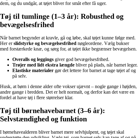
dem, og du undgår, at tøjet bliver for småt efter få uger.
Tøj til tumlinge (1–3 år): Robusthed og
bevægelsesfrihed
Når barnet begynder at kravle, gå og løbe, skal tøjet kunne følge med.
Her er
slidstyrke og bevægelsesfrihed
nøgleordene. Vælg bukser
med forstærkede knæ, og sørg for, at tøjet ikke begrænser bevægelsen.
Overalls og leggings
giver god bevægelsesfrihed.
Trøjer med lidt ekstra længde
bliver på plads, når barnet leger.
Elastiske materialer
gør det lettere for barnet at tage tøjet af og
på selv.
Husk, at børn i denne alder ofte vokser ujævnt – nogle gange i højden,
andre gange i bredden. Det er helt normalt, og derfor kan det være en
fordel at have tøj i flere størrelser klar.
Tøj til børnehavebarnet (3–6 år):
Selvstændighed og funktion
I børnehavealderen bliver barnet mere selvhjulpent, og tøjet skal
understøtte den udvikling. Vælg tøj, som barnet selv kan tage af og på