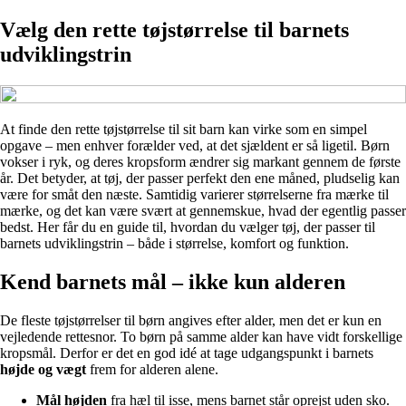
Vælg den rette tøjstørrelse til barnets
udviklingstrin
At finde den rette tøjstørrelse til sit barn kan virke som en simpel
opgave – men enhver forælder ved, at det sjældent er så ligetil. Børn
vokser i ryk, og deres kropsform ændrer sig markant gennem de første
år. Det betyder, at tøj, der passer perfekt den ene måned, pludselig kan
være for småt den næste. Samtidig varierer størrelserne fra mærke til
mærke, og det kan være svært at gennemskue, hvad der egentlig passer
bedst. Her får du en guide til, hvordan du vælger tøj, der passer til
barnets udviklingstrin – både i størrelse, komfort og funktion.
Kend barnets mål – ikke kun alderen
De fleste tøjstørrelser til børn angives efter alder, men det er kun en
vejledende rettesnor. To børn på samme alder kan have vidt forskellige
kropsmål. Derfor er det en god idé at tage udgangspunkt i barnets
højde og vægt
frem for alderen alene.
Mål højden
fra hæl til isse, mens barnet står oprejst uden sko.