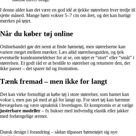
I denne alder kan det være en god idé at tjekke størrelsen hver tredje til
sjette måned. Mange børn vokser 5–7 cm om året, og det kan hurtigt
mærkes på tøjet.
Når du køber tøj online
Onlinehandel gør det nemt at finde børnetøj, men størrelserne kan
variere meget mellem mærker. Læs altid størrelsesguiden, og tjek
eventuelle kundeanmeldelser for at se, om tøjet er “stort” eller “småt” i
størrelsen. Et godt råd er at bestille to størrelser og returnere den, der
ikke passer – det sparer tid og frustration.
Tænk fremad – men ikke for langt
Det kan virke fornuftigt at købe tøj i store størrelser, som barnet kan
vokse i, men pas på med at gå for langt op. For stort tøj kan hæmme
bevægelsen og være upraktisk i hverdagen. Et kompromis er at vælge
justerbare modeller
– fx bukser med indvendig elastik eller jakker
med forlængelige ærmer.
Dansk design i forandring – sådan tilpasser børnetøjet sig nye