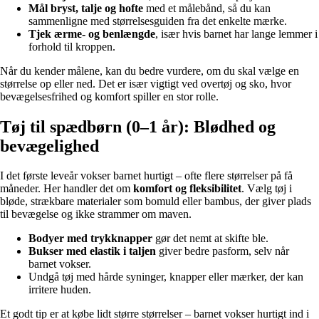
Mål bryst, talje og hofte
med et målebånd, så du kan
sammenligne med størrelsesguiden fra det enkelte mærke.
Tjek ærme- og benlængde
, især hvis barnet har lange lemmer i
forhold til kroppen.
Når du kender målene, kan du bedre vurdere, om du skal vælge en
størrelse op eller ned. Det er især vigtigt ved overtøj og sko, hvor
bevægelsesfrihed og komfort spiller en stor rolle.
Tøj til spædbørn (0–1 år): Blødhed og
bevægelighed
I det første leveår vokser barnet hurtigt – ofte flere størrelser på få
måneder. Her handler det om
komfort og fleksibilitet
. Vælg tøj i
bløde, strækbare materialer som bomuld eller bambus, der giver plads
til bevægelse og ikke strammer om maven.
Bodyer med trykknapper
gør det nemt at skifte ble.
Bukser med elastik i taljen
giver bedre pasform, selv når
barnet vokser.
Undgå tøj med hårde syninger, knapper eller mærker, der kan
irritere huden.
Et godt tip er at købe lidt større størrelser – barnet vokser hurtigt ind i