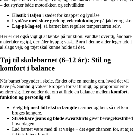
– det styrker både motorikken og selvtilliden.
Elastik i taljen
i stedet for knapper og lynlåse.
Lynlåse med store greb
og
velcrolukninger
på jakker og sko.
Lag-på-lag-tøj
, så barnet kan regulere temperaturen selv.
Her er det også vigtigt at tænke på funktion: vandtæt overtøj, åndbare
materialer og tøj, der tåler hyppig vask. Børn i denne alder leger ude i
al slags vejr, og tøjet skal kunne holde til det.
Tøj til skolebarnet (6–12 år): Stil og
komfort i balance
Når barnet begynder i skole, får det ofte en mening om, hvad det vil
have på. Samtidig vokser kroppen fortsat hurtigt, og proportionerne
ændrer sig. Her gælder det om at finde en balance mellem
komfort,
funktion og personlig stil
.
Vælg
tøj med lidt ekstra længde
i ærmer og ben, så det kan
bruges længere.
Strækbare jeans og bløde sweatshirts
giver bevægelsesfrihed
i hverdagen.
Lad barnet være med til at vælge – det øger chancen for, at tøjet
faktisk bliver brugt.