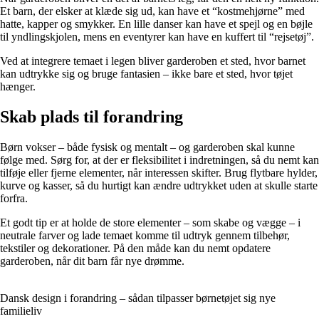
Et barn, der elsker at klæde sig ud, kan have et “kostmehjørne” med
hatte, kapper og smykker. En lille danser kan have et spejl og en bøjle
til yndlingskjolen, mens en eventyrer kan have en kuffert til “rejsetøj”.
Ved at integrere temaet i legen bliver garderoben et sted, hvor barnet
kan udtrykke sig og bruge fantasien – ikke bare et sted, hvor tøjet
hænger.
Skab plads til forandring
Børn vokser – både fysisk og mentalt – og garderoben skal kunne
følge med. Sørg for, at der er fleksibilitet i indretningen, så du nemt kan
tilføje eller fjerne elementer, når interessen skifter. Brug flytbare hylder,
kurve og kasser, så du hurtigt kan ændre udtrykket uden at skulle starte
forfra.
Et godt tip er at holde de store elementer – som skabe og vægge – i
neutrale farver og lade temaet komme til udtryk gennem tilbehør,
tekstiler og dekorationer. På den måde kan du nemt opdatere
garderoben, når dit barn får nye drømme.
Dansk design i forandring – sådan tilpasser børnetøjet sig nye
familieliv