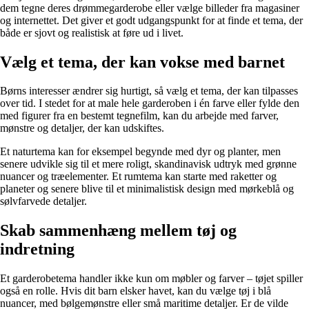
dem tegne deres drømmegarderobe eller vælge billeder fra magasiner
og internettet. Det giver et godt udgangspunkt for at finde et tema, der
både er sjovt og realistisk at føre ud i livet.
Vælg et tema, der kan vokse med barnet
Børns interesser ændrer sig hurtigt, så vælg et tema, der kan tilpasses
over tid. I stedet for at male hele garderoben i én farve eller fylde den
med figurer fra en bestemt tegnefilm, kan du arbejde med farver,
mønstre og detaljer, der kan udskiftes.
Et naturtema kan for eksempel begynde med dyr og planter, men
senere udvikle sig til et mere roligt, skandinavisk udtryk med grønne
nuancer og træelementer. Et rumtema kan starte med raketter og
planeter og senere blive til et minimalistisk design med mørkeblå og
sølvfarvede detaljer.
Skab sammenhæng mellem tøj og
indretning
Et garderobetema handler ikke kun om møbler og farver – tøjet spiller
også en rolle. Hvis dit barn elsker havet, kan du vælge tøj i blå
nuancer, med bølgemønstre eller små maritime detaljer. Er de vilde