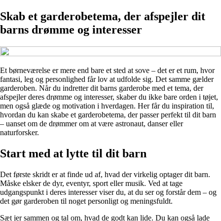
Skab et garderobetema, der afspejler dit
barns drømme og interesser
Et børneværelse er mere end bare et sted at sove – det er et rum, hvor
fantasi, leg og personlighed får lov at udfolde sig. Det samme gælder
garderoben. Når du indretter dit barns garderobe med et tema, der
afspejler deres drømme og interesser, skaber du ikke bare orden i tøjet,
men også glæde og motivation i hverdagen. Her får du inspiration til,
hvordan du kan skabe et garderobetema, der passer perfekt til dit barn
– uanset om de drømmer om at være astronaut, danser eller
naturforsker.
Start med at lytte til dit barn
Det første skridt er at finde ud af, hvad der virkelig optager dit barn.
Måske elsker de dyr, eventyr, sport eller musik. Ved at tage
udgangspunkt i deres interesser viser du, at du ser og forstår dem – og
det gør garderoben til noget personligt og meningsfuldt.
Sæt jer sammen og tal om, hvad de godt kan lide. Du kan også lade