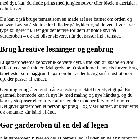
med dyr, kan du finde prints med junglemotiver eller bløde materialer i
naturfarver.
Du kan også bruge temaet som en måde at lære barnet om orden og
ansvar. Lav små skilte eller billeder på hylderne, så de ved, hvor hver
type tøj hører til. Det gør det lettere for dem at holde styr på
garderoben – og det bliver sjovere, når det passer ind i temaet.
Brug kreative løsninger og genbrug
Et garderobetema behøver ikke være dyrt. Ofte kan du skabe en stor
effekt med små midler. Mal grebene på skufferne i temaets farver, brug
tapetrester som baggrund i garderoben, eller hæng små illustrationer
op, der passer til temaet.
Genbrug er også en god måde at gøre projektet bæredygtigt på. En
gammel kommode kan få nyt liv med maling og nye håndtag, og du
kan sy stofposer eller kurve af rester, der matcher farverne i rummet.
Det giver garderoben et personligt præg – og viser barnet, at kreativitet
og omtanke går hånd i hånd.
Gør garderoben til en del af legen
Når garderoben bliver en del af barnets leg, får den en helt ny funktion.