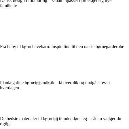
Dansk design i forandring – sådan tilpasser børnetøjet sig nye
familieliv
Fra baby til børnehavebarn: Inspiration til den næste børnegarderobe
Planlæg dine børnetøjsindkøb – få overblik og undgå stress i
hverdagen
De bedste materialer til børnetøj til udendørs leg – sådan vælger du
rigtigt