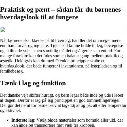
Praktisk og pænt – sådan får du børnenes
hverdagslook til at fungere
Når børnene skal klædes på til hverdag, handler det om meget mere
end bare farver og mønstre. Tøjet skal kunne holde til leg, bevægelse
og skiftende vejr – men samtidig må det også gerne se pænt ud. For
mange forældre kan det føles som en balancegang mellem praktik og
æstetik. Heldigvis kan du med få enkle principper skabe et
hverdagslook, der både fungerer i institutionen, på legepladsen og til
familiebesøg.
Tænk i lag og funktion
Det danske vejr skifter hurtigt, og børn leger både inde og ude i løbet
af dagen. Derfor er lag-på-lag-princippet en god tommelfingerregel.
Det gør det nemt for barnet selv at tage tøj af og på, alt efter temperatur
og aktivitet.
Inderste lag:
Vælg bløde materialer som bomuld eller uld, der
kan ånde og transportere fugt væk fra kroppen.