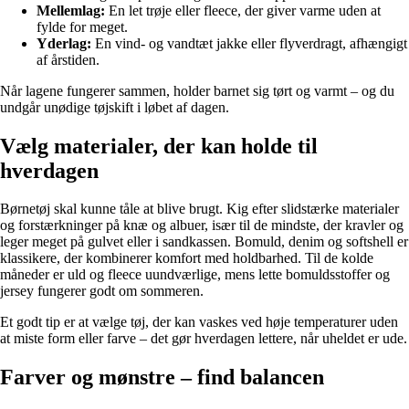
Mellemlag:
En let trøje eller fleece, der giver varme uden at
fylde for meget.
Yderlag:
En vind- og vandtæt jakke eller flyverdragt, afhængigt
af årstiden.
Når lagene fungerer sammen, holder barnet sig tørt og varmt – og du
undgår unødige tøjskift i løbet af dagen.
Vælg materialer, der kan holde til
hverdagen
Børnetøj skal kunne tåle at blive brugt. Kig efter slidstærke materialer
og forstærkninger på knæ og albuer, især til de mindste, der kravler og
leger meget på gulvet eller i sandkassen. Bomuld, denim og softshell er
klassikere, der kombinerer komfort med holdbarhed. Til de kolde
måneder er uld og fleece uundværlige, mens lette bomuldsstoffer og
jersey fungerer godt om sommeren.
Et godt tip er at vælge tøj, der kan vaskes ved høje temperaturer uden
at miste form eller farve – det gør hverdagen lettere, når uheldet er ude.
Farver og mønstre – find balancen