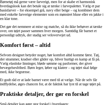
Børnetøj må gerne være farverigt, men for at skabe et harmonisk
hverdagslook kan det betale sig at tænke i farvepaletter. Vælg et par
basisfarver – for eksempel grå, navy eller beige – og kombiner dem
med enkelte farverige elementer som en mønstret bluse eller en jakke i
en klar tone.
Det gør det nemmere at mixe og matche, så du ikke behøver at tænke
over, om tøjet passer sammen hver morgen. Samtidig får barnet et
personligt udtryk, der stadig ser velovervejet ud.
Komfort først – altid
Selvom designet betyder noget, bør komfort altid komme først. Tøj,
der strammer, kradser eller glider op, bliver hurtigt en kamp at få på.
Vælg elastiske linninger, bløde sømme og pasformer, der giver
bevægelsesfrihed. Børn leger, løber og klatrer – og tøjet skal følge
med, ikke begrænse.
Et godt råd er at lade barnet være med til at vælge. Når de selv får
indflydelse, øges chancen for, at de faktisk har lyst til at tage tøjet på.
Praktiske detaljer, der gør en forskel
Små detaljer kan gøre stor forskel i hverdagen: