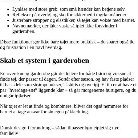
Lynlåse med store greb, som små hænder kan betjene selv.
Reflekser på overtøj og sko for sikkerhed i mørke måneder.
Justerbare stropper og elastikker, så tøjet kan vokse med barnet.
Navnemærker, der tåler vask, så tøjet ikke forsvinder i
garderoben.
Disse funktioner gør ikke bare tøjet mere praktisk – de sparer også tid
og frustration i en travl hverdag.
Skab et system i garderoben
En overskuelig garderobe gør det lettere for både børn og voksne at
finde tøj, der passer til dagen. Sortér efter sæson, og hav faste pladser
til basisdele som strømpebukser, T-shirts og overtøj. Et tip er at have et
par “hverdags-sæt” liggende klar – så går morgenerne hurtigere, og du
undgår tøjkriser.
Når tøjet er let at finde og kombinere, bliver det også nemmere for
barnet at tage ansvar for sin egen påklædning.
Dansk design i forandring – sådan tilpasser børnetøjet sig nye
familieliv