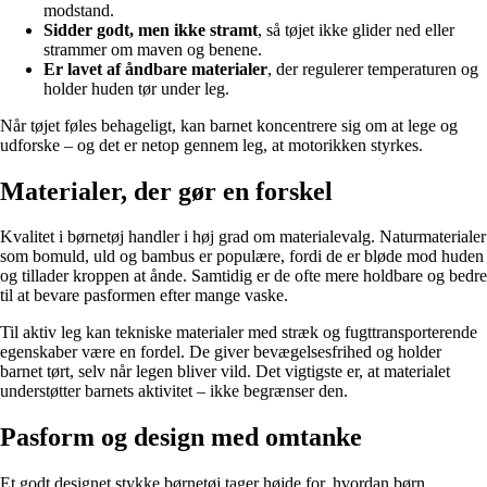
modstand.
Sidder godt, men ikke stramt
, så tøjet ikke glider ned eller
strammer om maven og benene.
Er lavet af åndbare materialer
, der regulerer temperaturen og
holder huden tør under leg.
Når tøjet føles behageligt, kan barnet koncentrere sig om at lege og
udforske – og det er netop gennem leg, at motorikken styrkes.
Materialer, der gør en forskel
Kvalitet i børnetøj handler i høj grad om materialevalg. Naturmaterialer
som bomuld, uld og bambus er populære, fordi de er bløde mod huden
og tillader kroppen at ånde. Samtidig er de ofte mere holdbare og bedre
til at bevare pasformen efter mange vaske.
Til aktiv leg kan tekniske materialer med stræk og fugttransporterende
egenskaber være en fordel. De giver bevægelsesfrihed og holder
barnet tørt, selv når legen bliver vild. Det vigtigste er, at materialet
understøtter barnets aktivitet – ikke begrænser den.
Pasform og design med omtanke
Et godt designet stykke børnetøj tager højde for, hvordan børn