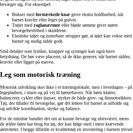
bevæger sig. For eksempel:
Bukser med
forstærkede knæ
giver ekstra holdbarhed, når
barnet kravler eller leger på gulvet.
Trøjer med
raglanærmer
eller bløde sømme giver større
bevægelsesfrihed i skuldrene.
Elastiske taljer og justerbare stropper gør, at tøjet kan vokse med
barnet og stadig sidde godt.
Små detaljer som lynlåse, knapper og syninger kan også have
betydning. De bør være placeret, så de ikke generer, når barnet sidder,
kravler eller ligger på maven.
Leg som motorisk træning
Motorisk udvikling sker ikke i et træningslokale, men i hverdagen – på
legepladsen, i stuen og på vej til børnehaven. Når børn klatrer,
balancerer, cykler eller danser, styrker de både grov- og finmotorikken.
Tøj, der tillader fri bevægelse, gør det lettere for barnet at udfolde sig
og udvikle koordination, styrke og balance.
For de mindste handler det om at kunne bevæge sig ubesværet, mens
de ældre børn har brug for tøj, der kan følge med i mere krævende
aktiviteter. I begge tilfælde er kvalitetstøj en investering i barnets trivsel