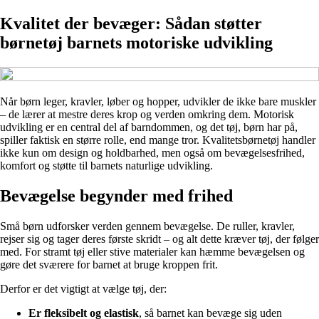
Kvalitet der bevæger: Sådan støtter
børnetøj barnets motoriske udvikling
Når børn leger, kravler, løber og hopper, udvikler de ikke bare muskler
– de lærer at mestre deres krop og verden omkring dem. Motorisk
udvikling er en central del af barndommen, og det tøj, børn har på,
spiller faktisk en større rolle, end mange tror. Kvalitetsbørnetøj handler
ikke kun om design og holdbarhed, men også om bevægelsesfrihed,
komfort og støtte til barnets naturlige udvikling.
Bevægelse begynder med frihed
Små børn udforsker verden gennem bevægelse. De ruller, kravler,
rejser sig og tager deres første skridt – og alt dette kræver tøj, der følger
med. For stramt tøj eller stive materialer kan hæmme bevægelsen og
gøre det sværere for barnet at bruge kroppen frit.
Derfor er det vigtigt at vælge tøj, der:
Er fleksibelt og elastisk
, så barnet kan bevæge sig uden